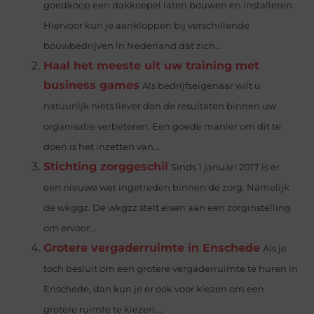
goedkoop een dakkoepel laten bouwen en installeren.
Hiervoor kun je aankloppen bij verschillende
bouwbedrijven in Nederland dat zich...
Haal het meeste uit uw training met
business games
Als bedrijfseigenaar wilt u
natuurlijk niets liever dan de resultaten binnen uw
organisatie verbeteren. Een goede manier om dit te
doen is het inzetten van...
Stichting zorggeschil
Sinds 1 januari 2017 is er
een nieuwe wet ingetreden binnen de zorg. Namelijk
de wkggz. De wkgzz stelt eisen aan een zorginstelling
om ervoor...
Grotere vergaderruimte in Enschede
Als je
toch besluit om een grotere vergaderruimte te huren in
Enschede, dan kun je er ook voor kiezen om een
grotere ruimte te kiezen....