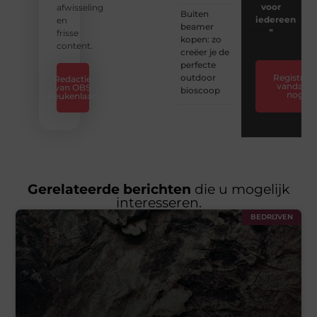
voor
afwisseling
Buiten
iedereen
en
beamer
❞
frisse
kopen: zo
content.
creëer je de
perfecte
outdoor
Registreer
Redactie
vandaag
van OBS
bioscoop
nog
Beukenlaan
Gerelateerde berichten
die u mogelijk
interesseren.
BEDRIJVEN