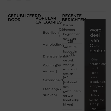
GEPUBLICEERD
RECENTE
POPULAR
DOOR
BERICHTEN
CATEGORIES
Barber
Word
(292
worden
Bedrijven
begint met
deel
)
een plan
van
(225
Aanbiedingen
Obs-
Vacature
)
beukenla
kapper in
(66
Arnhem:
Dienstverlening
)
Obs-
de plek
beukenlaan.nl
waar je
Woning
(59
is dé
echt kunt
en Tuin
)
plek
stralen
(47
waar
Gezondheid
creativiteit,
Wat doet
)
schrijven
een
Eten en
(43
en
gastouderbureau
drinken
)
lezen
en wat
samenkomen.
komt erbij
Heb je
kijken?
een