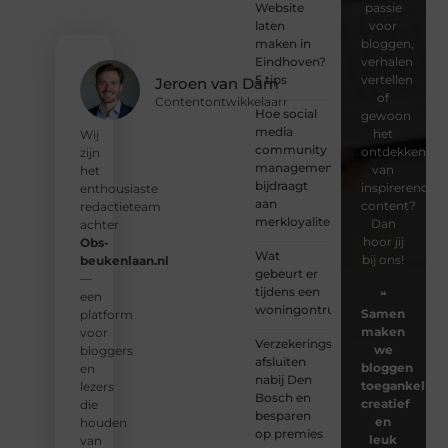
Website
passie
laten
voor
maken in
bloggen,
Eindhoven?
verhalen
5 tips
vertellen
Jeroen van Dam
of
Contentontwikkelaarr
Hoe social
gewoon
media
het
Wij
community
ontdekken
zijn
management
van
het
bijdraagt
inspirerende
enthousiaste
aan
content?
redactieteam
merkloyaliteit
Dan
achter
hoor jij
Obs-
Wat
bij ons!
beukenlaan.nl
gebeurt er
—
tijdens een
❝
een
woningontruiming?
Samen
platform
maken
voor
Verzekeringspakket
we
bloggers
afsluiten
bloggen
en
nabij Den
toegankelijk,
lezers
Bosch en
creatief
die
besparen
en
houden
op premies
leuk
van