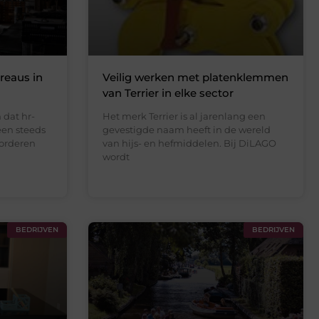
reaus in
Veilig werken met platenklemmen
van Terrier in elke sector
 dat hr-
Het merk Terrier is al jarenlang een
een steeds
gevestigde naam heeft in de wereld
vorderen
van hijs- en hefmiddelen. Bij DiLAGO
wordt
BEDRIJVEN
BEDRIJVEN