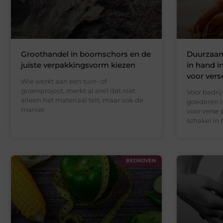
Groothandel in boomschors en de
Duurzaam
juiste verpakkingsvorm kiezen
in hand i
voor vers
Wie werkt aan een tuin- of
groenproject, merkt al snel dat niet
Voor bedri
alleen het materiaal telt, maar ook de
goederen i
manier
voor verse
schakel in
BEDRIJVEN