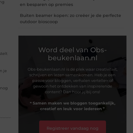
ing
en besparen op premies
Buiten beamer kopen: zo creëer je de perfecte
outdoor bioscoop
Word deel van Obs-
telt
beukenlaan.nl
Obs-beukenlaan.nl is dé plek waar creativiteit,
n je
schrijven en lezen samenkomen. Heb je een
passie voor bloggen, verhalen vertellen of
gewoon het ontdekken van inspirerende
r nog
content? Dan hoor jij bij ons!
❝
Samen maken we bloggen toegankelijk,
creatief en leuk voor iedereen
❞
Registreer vandaag nog