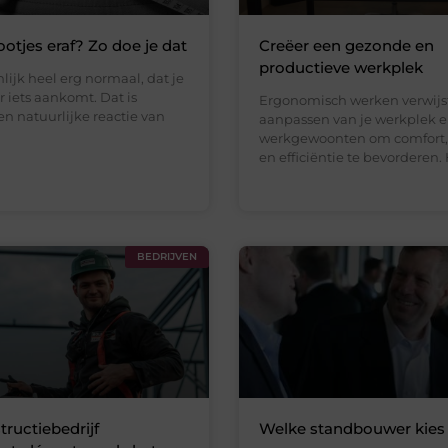
ootjes eraf? Zo doe je dat
Creëer een gezonde en
productieve werkplek
nlijk heel erg normaal, dat je
r iets aankomt. Dat is
Ergonomisch werken verwijst
n natuurlijke reactie van
aanpassen van je werkplek 
werkgewoonten om comfort, 
en efficiëntie te bevorderen. 
BEDRIJVEN
tructiebedrijf
Welke standbouwer kies 