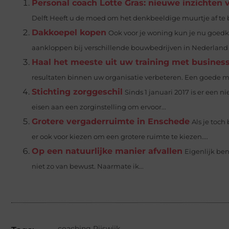
Personal coach Lotte Gras: nieuwe inzichten v
Delft Heeft u de moed om het denkbeeldige muurtje af te b
Dakkoepel kopen
Ook voor je woning kun je nu goedk
aankloppen bij verschillende bouwbedrijven in Nederland d
Haal het meeste uit uw training met busine
resultaten binnen uw organisatie verbeteren. Een goede man
Stichting zorggeschil
Sinds 1 januari 2017 is er een
eisen aan een zorginstelling om ervoor...
Grotere vergaderruimte in Enschede
Als je toch
er ook voor kiezen om een grotere ruimte te kiezen....
Op een natuurlijke manier afvallen
Eigenlijk ben
niet zo van bewust. Naarmate ik...
coaching Rijswijk