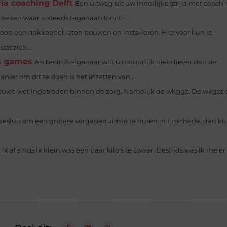
ia coaching Delft
Een uitweg uit uw innerlijke strijd met coach
reken waar u steeds tegenaan loopt?...
oop een dakkoepel laten bouwen en installeren. Hiervoor kun je
at zich...
ss games
Als bedrijfseigenaar wilt u natuurlijk niets liever dan de
ier om dit te doen is het inzetten van...
 nieuwe wet ingetreden binnen de zorg. Namelijk de wkggz. De wkgzz s
 besluit om een grotere vergaderruimte te huren in Enschede, dan ku
 ik al sinds ik klein was een paar kilo’s te zwaar. Destijds was ik me e