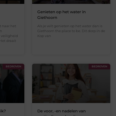
Genieten op het water in
Giethoorn
 naar het
Als je wilt genieten op het water dan is
en
Giethoorn the place to be. Dit dorp in de
veiligheid
Kop van
Het draait
BEDRIJVEN
BEDRIJVEN
ik?
De voor, -en nadelen van