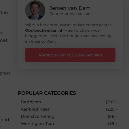
Jeroen van Dam
 dan
Contentontwikkelaarr
Wij zijn het enthousiaste redactieteam achter
Obs-beukenlaan.nl
— een platform voor
rk
bloggers en lezers die houden van afwisseling
 met
en frisse content.
Redactie van OBS Beukenlaan
seren
POPULAR CATEGORIES
Bedrijven
(292 )
Aanbiedingen
(225 )
Dienstverlening
(66 )
oofd
Woning en Tuin
(59 )
e