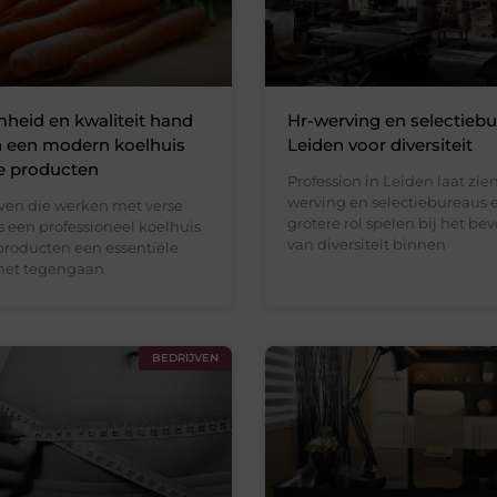
heid en kwaliteit hand
Hr-werving en selectiebu
n een modern koelhuis
Leiden voor diversiteit
e producten
Profession in Leiden laat zien
werving en selectiebureaus 
jven die werken met verse
grotere rol spelen bij het be
s een professioneel koelhuis
van diversiteit binnen
 producten een essentiële
 het tegengaan
BEDRIJVEN