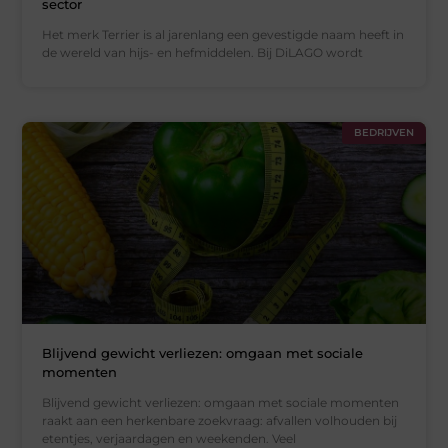
sector
Het merk Terrier is al jarenlang een gevestigde naam heeft in
de wereld van hijs- en hefmiddelen. Bij DiLAGO wordt
BEDRIJVEN
Blijvend gewicht verliezen: omgaan met sociale
momenten
Blijvend gewicht verliezen: omgaan met sociale momenten
raakt aan een herkenbare zoekvraag: afvallen volhouden bij
etentjes, verjaardagen en weekenden. Veel