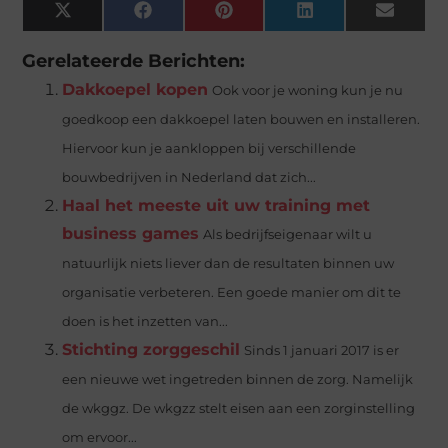
X
Facebook
Pinterest
LinkedIn
Email
(Twitter)
Gerelateerde Berichten:
Dakkoepel kopen
Ook voor je woning kun je nu
goedkoop een dakkoepel laten bouwen en installeren.
Hiervoor kun je aankloppen bij verschillende
bouwbedrijven in Nederland dat zich...
Haal het meeste uit uw training met
business games
Als bedrijfseigenaar wilt u
natuurlijk niets liever dan de resultaten binnen uw
organisatie verbeteren. Een goede manier om dit te
doen is het inzetten van...
Stichting zorggeschil
Sinds 1 januari 2017 is er
een nieuwe wet ingetreden binnen de zorg. Namelijk
de wkggz. De wkgzz stelt eisen aan een zorginstelling
om ervoor...