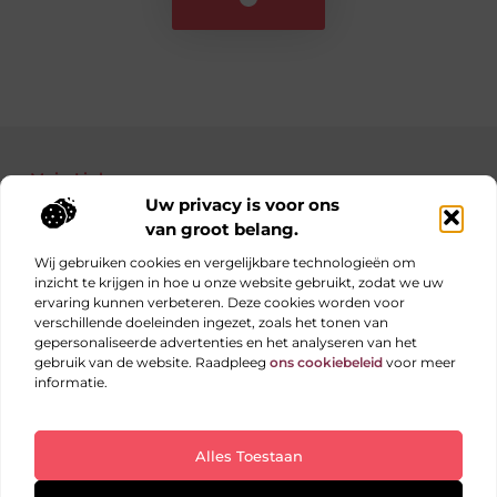
Main Links
Uw privacy is voor ons
Bekende Nederlanders
Nederlandse linkbuilding: jouw gids naar betere posities in Google
Manieren om geld te verdienen met je website: haal alles uit je online platform
van groot belang.
Wij gebruiken cookies en vergelijkbare technologieën om
inzicht te krijgen in hoe u onze website gebruikt, zodat we uw
ervaring kunnen verbeteren. Deze cookies worden voor
Elke dag iets nieuws op obs-beukenlaan.nl
verschillende doeleinden ingezet, zoals het tonen van
Blogs vol inspiratie, inzichten en tips voor jouw dagelijks
gepersonaliseerde advertenties en het analyseren van het
leven.
gebruik van de website. Raadpleeg
ons cookiebeleid
voor meer
informatie.
Website index
Cookiebeleid (EU)
Alles Toestaan
@2025 All Right Reserved. Design by
www.obs-