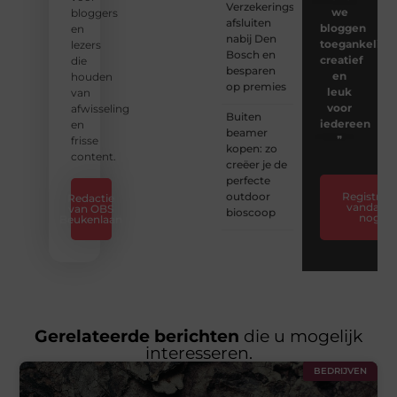
Verzekeringspakket
we
bloggers
afsluiten
bloggen
en
nabij Den
toegankelijk,
lezers
Bosch en
creatief
die
besparen
en
houden
op premies
leuk
van
voor
afwisseling
Buiten
iedereen
en
beamer
❞
frisse
kopen: zo
content.
creëer je de
perfecte
outdoor
Registreer
Redactie
vandaag
van OBS
bioscoop
nog
Beukenlaan
Gerelateerde berichten
die u mogelijk
interesseren.
BEDRIJVEN