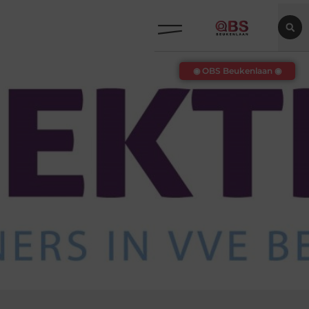
◉ OBS Beukenlaan ◉