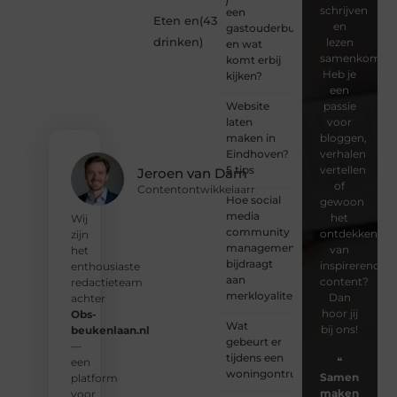
schrijven
een
Eten en
(43
en
gastouderbureau
drinken
)
lezen
en wat
samenkomen.
komt erbij
Heb je
kijken?
een
Website
passie
laten
voor
maken in
bloggen,
Eindhoven?
verhalen
5 tips
vertellen
Jeroen van Dam
of
Contentontwikkelaarr
Hoe social
gewoon
media
het
Wij
community
ontdekken
zijn
management
van
het
bijdraagt
inspirerende
enthousiaste
aan
content?
redactieteam
merkloyaliteit
Dan
achter
hoor jij
Obs-
Wat
bij ons!
beukenlaan.nl
gebeurt er
—
tijdens een
❝
een
woningontruiming?
Samen
platform
maken
voor