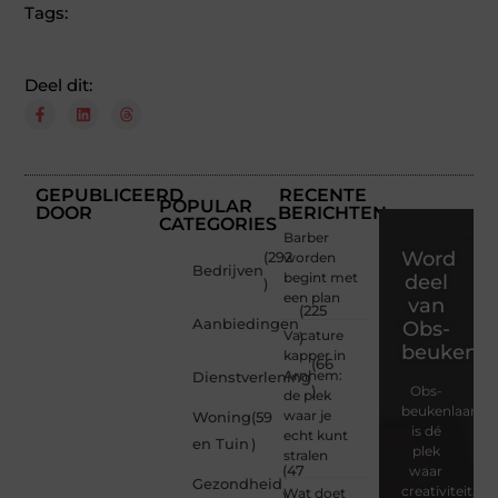
Tags:
Deel dit:
GEPUBLICEERD
RECENTE
POPULAR
DOOR
BERICHTEN
CATEGORIES
Barber
Word
(292
worden
Bedrijven
begint met
deel
)
een plan
van
(225
Aanbiedingen
Obs-
Vacature
)
beukenla
kapper in
(66
Arnhem:
Dienstverlening
)
Obs-
de plek
beukenlaan.nl
waar je
Woning
(59
is dé
echt kunt
en Tuin
)
plek
stralen
(47
waar
Gezondheid
creativiteit,
Wat doet
)