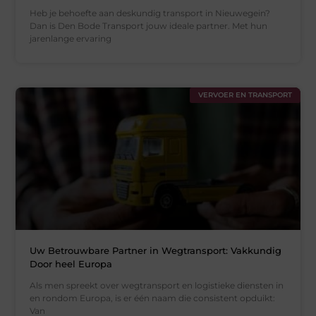
Heb je behoefte aan deskundig transport in Nieuwegein?
Dan is Den Bode Transport jouw ideale partner. Met hun
jarenlange ervaring
VERVOER EN TRANSPORT
Uw Betrouwbare Partner in Wegtransport: Vakkundig
Door heel Europa
Als men spreekt over wegtransport en logistieke diensten in
en rondom Europa, is er één naam die consistent opduikt:
Van