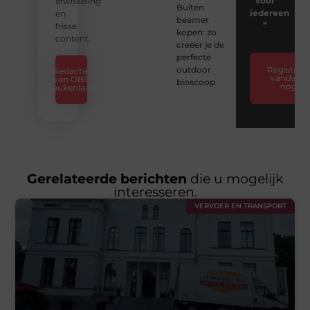
voor
afwisseling
Buiten
iedereen
en
beamer
❞
frisse
kopen: zo
content.
creëer je de
perfecte
outdoor
Registreer
Redactie
vandaag
van OBS
bioscoop
nog
Beukenlaan
Gerelateerde berichten
die u mogelijk
interesseren.
VERVOER EN TRANSPORT