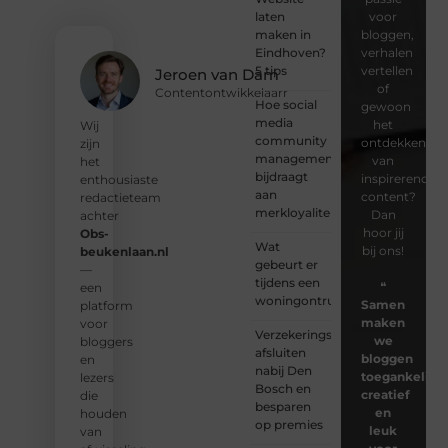
laten
voor
maken in
bloggen,
Eindhoven?
verhalen
5 tips
vertellen
Jeroen van Dam
of
Contentontwikkelaarr
Hoe social
gewoon
media
het
Wij
community
ontdekken
zijn
management
van
het
bijdraagt
inspirerende
enthousiaste
aan
content?
redactieteam
merkloyaliteit
Dan
achter
hoor jij
Obs-
Wat
bij ons!
beukenlaan.nl
gebeurt er
—
tijdens een
❝
een
woningontruiming?
Samen
platform
maken
voor
Verzekeringspakket
we
bloggers
afsluiten
bloggen
en
nabij Den
toegankelijk,
lezers
Bosch en
creatief
die
besparen
en
houden
op premies
leuk
van