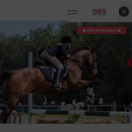
◉ OBS Beukenlaan ◉