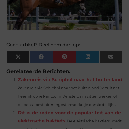
Goed artikel? Deel hem dan op:
X
Facebook
Pinterest
LinkedIn
Email
(Twitter)
Gerelateerde Berichten:
Zakenreis via Schiphol naar het buitenland
Zakenreis via Schiphol naar het buitenland Je zult net
heerlijk op je kantoor in Amsterdam zitten werken of
de baas komt binnengestormd dat je onmiddellijk...
Dit is de reden voor de populariteit van de
elektrische bakfiets
De elektrische bakfiets wordt