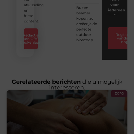
voor
afwisseling
Buiten
iedereen
en
beamer
❞
frisse
kopen: zo
content.
creëer je de
perfecte
outdoor
Registreer
Redactie
vandaag
van OBS
bioscoop
nog
Beukenlaan
Gerelateerde berichten
die u mogelijk
interesseren.
ZORG