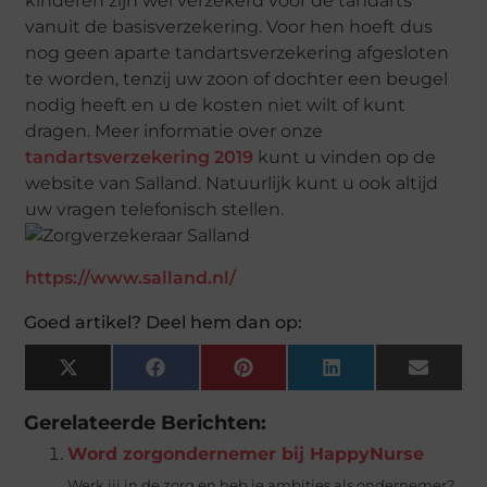
kinderen zijn wel verzekerd voor de tandarts
vanuit de basisverzekering. Voor hen hoeft dus
nog geen aparte tandartsverzekering afgesloten
te worden, tenzij uw zoon of dochter een beugel
nodig heeft en u de kosten niet wilt of kunt
dragen. Meer informatie over onze
tandartsverzekering 2019
kunt u vinden op de
website van Salland. Natuurlijk kunt u ook altijd
uw vragen telefonisch stellen.
https://www.salland.nl/
Goed artikel? Deel hem dan op:
X
Facebook
Pinterest
LinkedIn
Email
(Twitter)
Gerelateerde Berichten:
Word zorgondernemer bij HappyNurse
Werk jij in de zorg en heb je ambities als ondernemer?