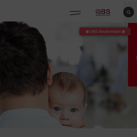
◉ OBS Beukenlaan ◉