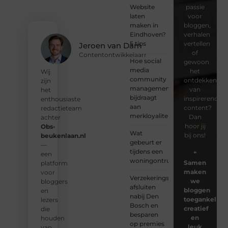
Website
passie
laten
voor
maken in
bloggen,
Eindhoven?
verhalen
5 tips
vertellen
Jeroen van Dam
of
Contentontwikkelaarr
Hoe social
gewoon
media
het
Wij
community
ontdekken
zijn
management
van
het
bijdraagt
inspirerende
enthousiaste
aan
content?
redactieteam
merkloyaliteit
Dan
achter
hoor jij
Obs-
Wat
bij ons!
beukenlaan.nl
gebeurt er
—
tijdens een
❝
een
woningontruiming?
Samen
platform
maken
voor
Verzekeringspakket
we
bloggers
afsluiten
bloggen
en
nabij Den
toegankelijk,
lezers
Bosch en
creatief
die
besparen
en
houden
op premies
leuk
van