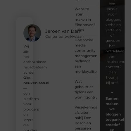
een
Website
passie
laten
voor
maken in
bloggen,
Eindhoven?
verhalen
5 tips
vertellen
Jeroen van Dam
of
Contentontwikkelaarr
Hoe social
gewoon
media
het
Wij
community
ontdekken
zijn
management
van
het
bijdraagt
inspirerende
enthousiaste
aan
content?
redactieteam
merkloyaliteit
Dan
achter
hoor jij
Obs-
Wat
bij ons!
beukenlaan.nl
gebeurt er
—
tijdens een
❝
een
woningontruiming?
Samen
platform
maken
voor
Verzekeringspakket
we
bloggers
afsluiten
bloggen
en
nabij Den
toegankelijk,
lezers
Bosch en
creatief
die
besparen
en
houden