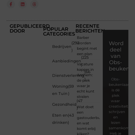
GEPUBLICEERD
RECENTE
POPULAR
DOOR
BERICHTEN
CATEGORIES
Barber
Word
(292
worden
Bedrijven
begint met
deel
)
een plan
van
(225
Aanbiedingen
Obs-
Vacature
)
beukenla
kapper in
(66
Arnhem:
Dienstverlening
)
Obs-
de plek
beukenlaan.nl
waar je
Woning
(59
is dé
echt kunt
en Tuin
)
plek
stralen
(47
waar
Gezondheid
creativiteit,
Wat doet
)
schrijven
een
Eten en
(43
en
gastouderbureau
drinken
)
lezen
en wat
samenkomen.
komt erbij
Heb je
kijken?