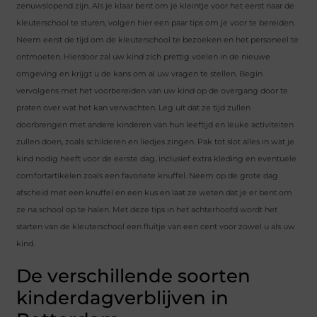
zenuwslopend zijn. Als je klaar bent om je kleintje voor het eerst naar de
kleuterschool te sturen, volgen hier een paar tips om je voor te bereiden.
Neem eerst de tijd om de kleuterschool te bezoeken en het personeel te
ontmoeten. Hierdoor zal uw kind zich prettig voelen in de nieuwe
omgeving en krijgt u de kans om al uw vragen te stellen. Begin
vervolgens met het voorbereiden van uw kind op de overgang door te
praten over wat het kan verwachten. Leg uit dat ze tijd zullen
doorbrengen met andere kinderen van hun leeftijd en leuke activiteiten
zullen doen, zoals schilderen en liedjes zingen. Pak tot slot alles in wat je
kind nodig heeft voor de eerste dag, inclusief extra kleding en eventuele
comfortartikelen zoals een favoriete knuffel. Neem op de grote dag
afscheid met een knuffel en een kus en laat ze weten dat je er bent om
ze na school op te halen. Met deze tips in het achterhoofd wordt het
starten van de kleuterschool een fluitje van een cent voor zowel u als uw
kind.
De verschillende soorten
kinderdagverblijven in