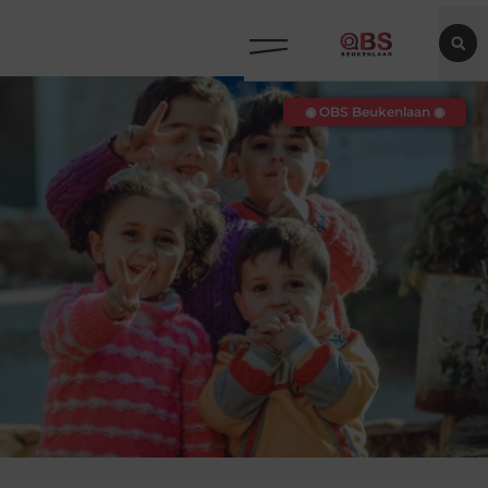
◉ OBS Beukenlaan ◉