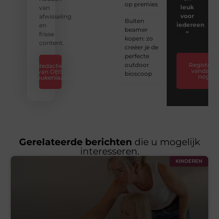
op premies
leuk
van
voor
afwisseling
Buiten
iedereen
en
beamer
❞
frisse
kopen: zo
content.
creëer je de
perfecte
outdoor
Registreer
Redactie
vandaag
van OBS
bioscoop
nog
Beukenlaan
Gerelateerde berichten
die u mogelijk
interesseren.
KINDEREN