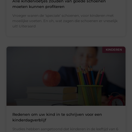
Alle kindervoetjes zouden van goede schoenen
moeten kunnen profiteren
Vroeger waren de ‘speciale’ schoenen, voor kinderen met
moeilijke voeten. En oh, wat zagen die schoenen er vreselijk
uit! Uiteraard
KINDEREN
Redenen om uw kind in te schrijven voor een
kinderdagverblijf
Studies hebben aangetoond dat kinderen in de leeftijd van 6