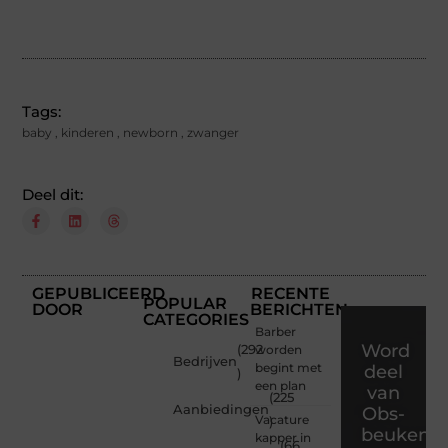
Tags:
baby
,
kinderen
,
newborn
,
zwanger
Deel dit:
GEPUBLICEERD
RECENTE
POPULAR
DOOR
BERICHTEN
CATEGORIES
Barber
Word
(292
worden
Bedrijven
begint met
deel
)
een plan
van
(225
Aanbiedingen
Obs-
Vacature
)
beukenla
kapper in
(66