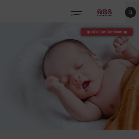
◉ OBS Beukenlaan ◉