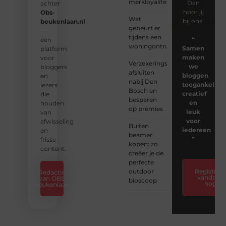
merkloyaliteit
Dan
achter
hoor jij
Obs-
Wat
bij ons!
beukenlaan.nl
gebeurt er
—
tijdens een
❝
een
woningontruiming?
Samen
platform
maken
voor
Verzekeringspakket
we
bloggers
afsluiten
bloggen
en
nabij Den
toegankelijk,
lezers
Bosch en
creatief
die
besparen
en
houden
op premies
leuk
van
voor
afwisseling
Buiten
iedereen
en
beamer
❞
frisse
kopen: zo
content.
creëer je de
perfecte
outdoor
Registreer
Redactie
vandaag
van OBS
bioscoop
nog
Beukenlaan