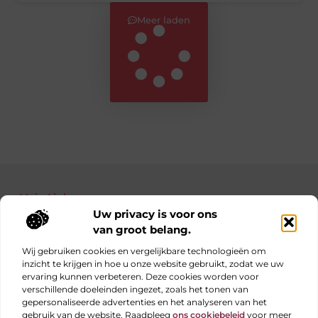
Meer laden
Main Links
Uw privacy is voor ons
Bekende Nederlanders
Nederlandse linkbuilding: jouw gids naar betere posities in Google
Manieren om geld te verdienen met je website: haal alles uit je online platform
van groot belang.
Wij gebruiken cookies en vergelijkbare technologieën om
inzicht te krijgen in hoe u onze website gebruikt, zodat we uw
ervaring kunnen verbeteren. Deze cookies worden voor
Elke dag iets nieuws op obs-beukenlaan.nl
verschillende doeleinden ingezet, zoals het tonen van
Blogs vol inspiratie, inzichten en tips voor jouw dagelijks
gepersonaliseerde advertenties en het analyseren van het
leven.
gebruik van de website. Raadpleeg
ons cookiebeleid
voor meer