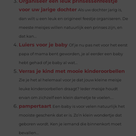
Organiseer een leuk prinsessenfeestje
voor uw jarige dochter
Als uw dochter jarig is,
dan wilt u een leuk en origineel feestje organiseren. De
meeste meisjes willen natuurlijk een prinses zijn, en
dat kan...
Luiers voor je baby
Of je nu pas net voor het eerst
papa of mama bent geworden, je al eerder een baby
hebt gehad of je baby al wat...
Verras je kind met mooie kinderoorbellen
Zie je het al helemaal voor je dat jouw kleine meisje
leuke kinderoorbellen draagt? Ieder meisje houdt
ervan om zichzelf een klein dametje te voelen....
pampertaart
Een baby is voor velen natuurlijk het
mooiste geschenk dat er is. Zo’n klein wondertje dat
geboren wordt. Ken je iemand die binnenkort moet
bevallen...