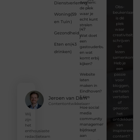
Arnhem:
Dienstverlening
)
Obs-
de plek
beukenlaan.nl
waar je
Woning
(59
is dé
echt kunt
en Tuin
)
plek
stralen
(47
waar
Gezondheid
creativiteit,
Wat doet
)
schrijven
een
Eten en
(43
en
gastouderbureau
drinken
)
lezen
en wat
samenkomen.
komt erbij
Heb je
kijken?
een
Website
passie
laten
voor
maken in
bloggen,
Eindhoven?
verhalen
5 tips
vertellen
Jeroen van Dam
of
Contentontwikkelaarr
Hoe social
gewoon
media
het
Wij
community
ontdekken
zijn
management
van
het
bijdraagt
inspirerende
enthousiaste
aan
content?
redactieteam