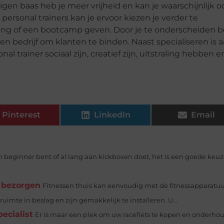
gen baas heb je meer vrijheid en kan je waarschijnlijk o
rsonal trainers kan je ervoor kiezen je verder te
ining of een bootcamp geven. Door je te onderscheiden 
en bedrijf om klanten te binden. Naast specialiseren is 
trainer sociaal zijn, creatief zijn, uitstraling hebben e
Pinterest
LinkedIn
Email
n beginner bent of al lang aan kickboxen doet, het is een goede keu
g bezorgen
Fitnessen thuis kan eenvoudig met de fitnessapparatuu
uimte in beslag en zijn gemakkelijk te installeren. U...
ecialist
Er is maar een plek om uw racefiets te kopen en onderho