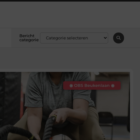
Bericht
categorie
◉ OBS Beukenlaan ◉