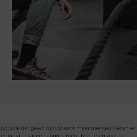
ds populairder geworden. Steeds meer mensen kiezen er
vereniging, maar een abonnement te nemen voor de