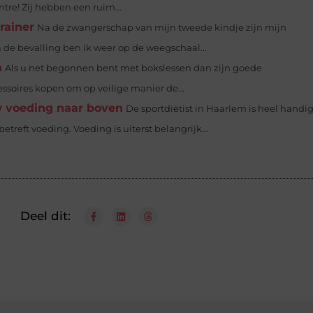
ntre! Zij hebben een ruim...
rainer
Na de zwangerschap van mijn tweede kindje zijn mijn
e bevalling ben ik weer op de weegschaal...
n
Als u net begonnen bent met bokslessen dan zijn goede
ssoires kopen om op veilige manier de...
uw voeding naar boven
De sportdiëtist in Haarlem is heel handi
reft voeding. Voeding is uiterst belangrijk...
Deel dit: