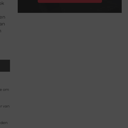
ok
ben
aan
n
ze om
r van
uden