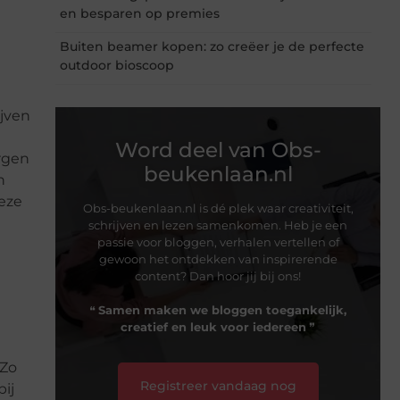
en besparen op premies
Buiten beamer kopen: zo creëer je de perfecte
outdoor bioscoop
ijven
Word deel van Obs-
orgen
beukenlaan.nl
n
deze
Obs-beukenlaan.nl is dé plek waar creativiteit,
schrijven en lezen samenkomen. Heb je een
passie voor bloggen, verhalen vertellen of
gewoon het ontdekken van inspirerende
content? Dan hoor jij bij ons!
❝
Samen maken we bloggen toegankelijk,
creatief en leuk voor iedereen
❞
 Zo
Registreer vandaag nog
ij