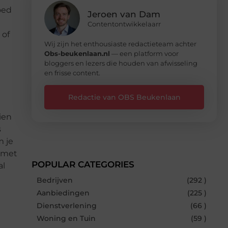
oed
Jeroen van Dam
Contentontwikkelaarr
 of
Wij zijn het enthousiaste redactieteam achter
Obs-beukenlaan.nl
— een platform voor
bloggers en lezers die houden van afwisseling
en frisse content.
Redactie van OBS Beukenlaan
ien
s
m je
m met
POPULAR CATEGORIES
al
Bedrijven
(292 )
Aanbiedingen
(225 )
Dienstverlening
(66 )
Woning en Tuin
(59 )