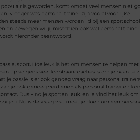
zo populair is geworden, komt omdat veel mensen niet g
Vroeger was personal trainer zijn vooral voor rijke
en steeds meer mensen worden lid bij een sportschool
ten en bewegen wil jij misschien ook wel personal trainer
 wordt hieronder beantwoord.
e passie, sport. Hoe leuk is het om mensen te helpen met
Een tip volgens veel loopbaancoaches is om je baan te z
ast je passie is er ook genoeg vraag naar personal trainer
t kan je ook genoeg verdienen als personal trainer en ko
tact. Dus vind je sporten leuk, en je vind het leuk o
s voor jou. Nu is de vraag wat moet je doen om een person