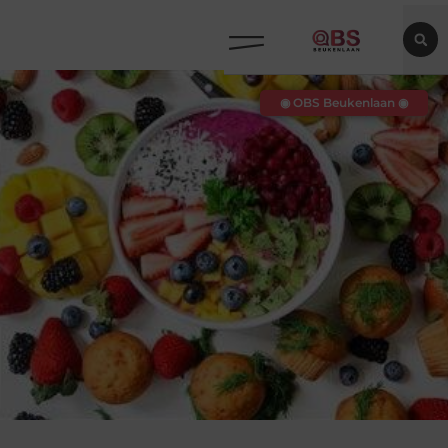
◉ OBS Beukenlaan ◉