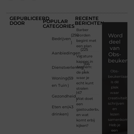
GEPUBLICEERD
RECENTE
POPULAR
DOOR
BERICHTEN
CATEGORIES
Barber
Word
(292
worden
Bedrijven
begint met
deel
)
een plan
van
(225
Aanbiedingen
Obs-
Vacature
)
beukenla
kapper in
(66
Arnhem:
Dienstverlening
)
Obs-
de plek
beukenlaan.nl
waar je
Woning
(59
is dé
echt kunt
en Tuin
)
plek
stralen
(47
waar
Gezondheid
creativiteit,
Wat doet
)
schrijven
een
Eten en
(43
en
gastouderbureau
drinken
)
lezen
en wat
samenkomen.
komt erbij
Heb je
kijken?
een