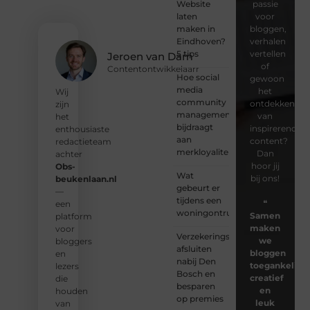
Website
passie
laten
voor
maken in
bloggen,
Eindhoven?
verhalen
5 tips
vertellen
Jeroen van Dam
of
Contentontwikkelaarr
Hoe social
gewoon
media
het
Wij
community
ontdekken
zijn
management
van
het
bijdraagt
inspirerende
enthousiaste
aan
content?
redactieteam
merkloyaliteit
Dan
achter
hoor jij
Obs-
Wat
bij ons!
beukenlaan.nl
gebeurt er
—
tijdens een
❝
een
woningontruiming?
Samen
platform
maken
voor
Verzekeringspakket
we
bloggers
afsluiten
bloggen
en
nabij Den
toegankelijk,
lezers
Bosch en
creatief
die
besparen
en
houden
op premies
leuk
van