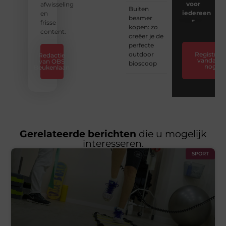
voor
afwisseling
Buiten
iedereen
en
beamer
❞
frisse
kopen: zo
content.
creëer je de
perfecte
outdoor
Registreer
Redactie
vandaag
van OBS
bioscoop
nog
Beukenlaan
Gerelateerde berichten
die u mogelijk
interesseren.
SPORT