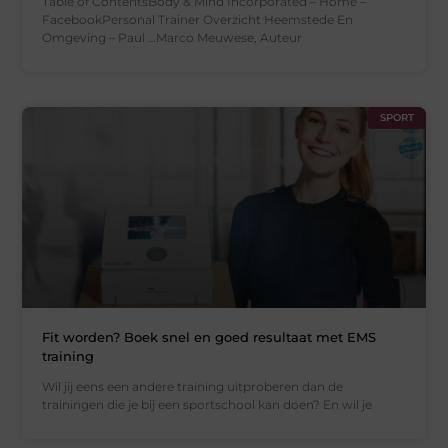
Table of ContentsBody & Mind Incorporated – Home –
FacebookPersonal Trainer Overzicht Heemstede En
Omgeving – Paul …Marco Meuwese, Auteur
SPORT
Fit worden? Boek snel en goed resultaat met EMS
training
Wil jij eens een andere training uitproberen dan de
trainingen die je bij een sportschool kan doen? En wil je