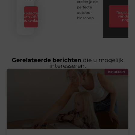
creëer je de
perfecte
outdoor
Registreer
Redactie
vandaag
van OBS
bioscoop
nog
Beukenlaan
Gerelateerde berichten
die u mogelijk
interesseren.
KINDEREN