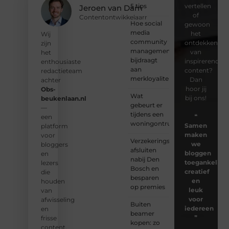
5 tips
vertellen
Jeroen van Dam
of
Contentontwikkelaarr
Hoe social
gewoon
media
het
Wij
community
ontdekken
zijn
management
van
het
bijdraagt
inspirerende
enthousiaste
aan
content?
redactieteam
merkloyaliteit
Dan
achter
hoor jij
Obs-
Wat
bij ons!
beukenlaan.nl
gebeurt er
—
tijdens een
❝
een
woningontruiming?
Samen
platform
maken
voor
Verzekeringspakket
we
bloggers
afsluiten
bloggen
en
nabij Den
toegankelijk,
lezers
Bosch en
creatief
die
besparen
en
houden
op premies
leuk
van
voor
afwisseling
Buiten
iedereen
en
beamer
❞
frisse
kopen: zo
content.