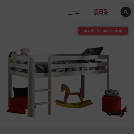
◉ OBS Beukenlaan ◉