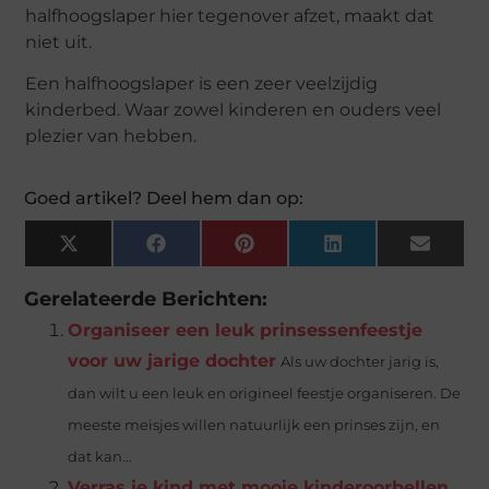
halfhoogslaper hier tegenover afzet, maakt dat
niet uit.
Een halfhoogslaper is een zeer veelzijdig
kinderbed. Waar zowel kinderen en ouders veel
plezier van hebben.
Goed artikel? Deel hem dan op:
X
Facebook
Pinterest
LinkedIn
Email
(Twitter)
Gerelateerde Berichten:
Organiseer een leuk prinsessenfeestje
voor uw jarige dochter
Als uw dochter jarig is,
dan wilt u een leuk en origineel feestje organiseren. De
meeste meisjes willen natuurlijk een prinses zijn, en
dat kan...
Verras je kind met mooie kinderoorbellen