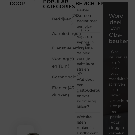
POPULAR
DOOR
BERICHTEN
CATEGORIES
Barber
Word
(292
worden
Bedrijven
begint met
deel
)
een plan
van
(225
Aanbiedingen
Obs-
Vacature
)
beukenla
kapper in
(66
Arnhem:
Dienstverlening
)
Obs-
de plek
beukenlaan.nl
waar je
Woning
(59
is dé
echt kunt
en Tuin
)
plek
stralen
(47
waar
Gezondheid
creativiteit,
Wat doet
)
schrijven
een
Eten en
(43
en
gastouderbureau
drinken
)
lezen
en wat
samenkomen.
komt erbij
Heb je
kijken?
een
Website
passie
laten
voor
maken in
bloggen,
Eindhoven?
verhalen