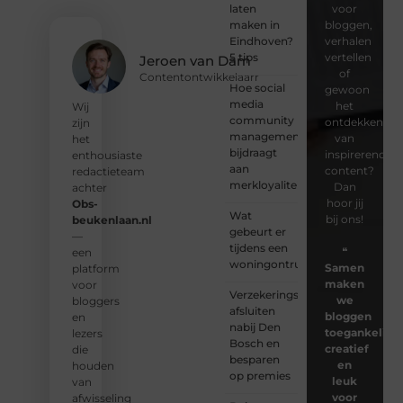
laten
voor
maken in
bloggen,
Eindhoven?
verhalen
5 tips
vertellen
Jeroen van Dam
of
Contentontwikkelaarr
Hoe social
gewoon
media
het
Wij
community
ontdekken
zijn
management
van
het
bijdraagt
inspirerende
enthousiaste
aan
content?
redactieteam
merkloyaliteit
Dan
achter
hoor jij
Obs-
Wat
bij ons!
beukenlaan.nl
gebeurt er
—
tijdens een
❝
een
woningontruiming?
Samen
platform
maken
voor
Verzekeringspakket
we
bloggers
afsluiten
bloggen
en
nabij Den
toegankelijk,
lezers
Bosch en
creatief
die
besparen
en
houden
op premies
leuk
van
voor
afwisseling