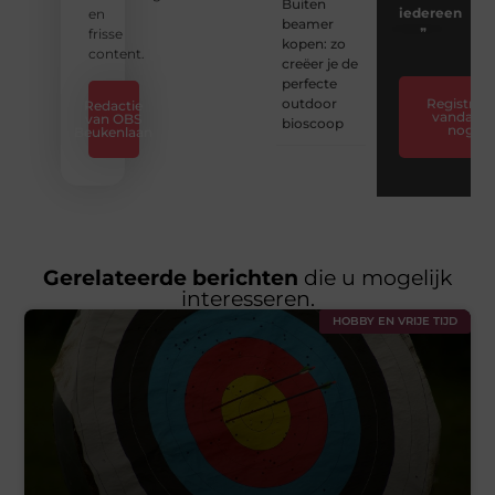
Buiten
iedereen
en
beamer
❞
frisse
kopen: zo
content.
creëer je de
perfecte
outdoor
Registreer
Redactie
vandaag
van OBS
bioscoop
nog
Beukenlaan
Gerelateerde berichten
die u mogelijk
interesseren.
HOBBY EN VRIJE TIJD