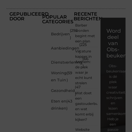
GEPUBLICEERD
RECENTE
POPULAR
DOOR
BERICHTEN
CATEGORIES
Barber
Word
(292
worden
Bedrijven
begint met
deel
)
een plan
van
(225
Aanbiedingen
Obs-
Vacature
)
beukenla
kapper in
(66
Arnhem:
Dienstverlening
)
Obs-
de plek
beukenlaan.nl
waar je
Woning
(59
is dé
echt kunt
en Tuin
)
plek
stralen
(47
waar
Gezondheid
creativiteit,
Wat doet
)
schrijven
een
Eten en
(43
en
gastouderbureau
drinken
)
lezen
en wat
samenkomen.
komt erbij
Heb je
kijken?
een
Website
passie