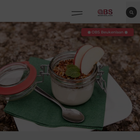
◉ OBS Beukenlaan ◉