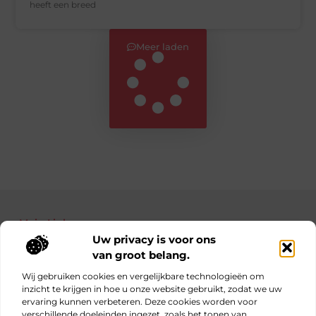
heeft een breed
Meer laden
Main Links
Uw privacy is voor ons
Bekende Nederlanders
Nederlandse linkbuilding: jouw gids naar betere posities in Google
Manieren om geld te verdienen met je website: haal alles uit je online platform
van groot belang.
Wij gebruiken cookies en vergelijkbare technologieën om
inzicht te krijgen in hoe u onze website gebruikt, zodat we uw
ervaring kunnen verbeteren. Deze cookies worden voor
Elke dag iets nieuws op obs-beukenlaan.nl
verschillende doeleinden ingezet, zoals het tonen van