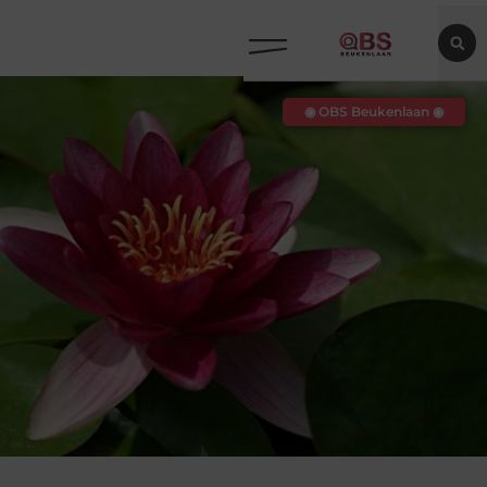
◉ OBS Beukenlaan ◉