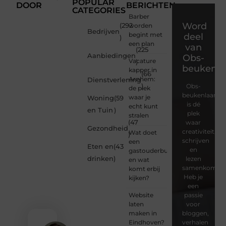
POPULAR
DOOR
BERICHTEN
CATEGORIES
Barber
Word
(292
worden
Bedrijven
begint met
deel
)
een plan
van
(225
Aanbiedingen
Obs-
Vacature
)
beukenla
kapper in
(66
Arnhem:
Dienstverlening
)
Obs-
de plek
beukenlaan.nl
waar je
Woning
(59
is dé
echt kunt
en Tuin
)
plek
stralen
(47
waar
Gezondheid
creativiteit,
Wat doet
)
schrijven
een
Eten en
(43
en
gastouderbureau
drinken
)
lezen
en wat
samenkomen.
komt erbij
Heb je
kijken?
een
Website
passie
laten
voor
maken in
bloggen,
Eindhoven?
verhalen