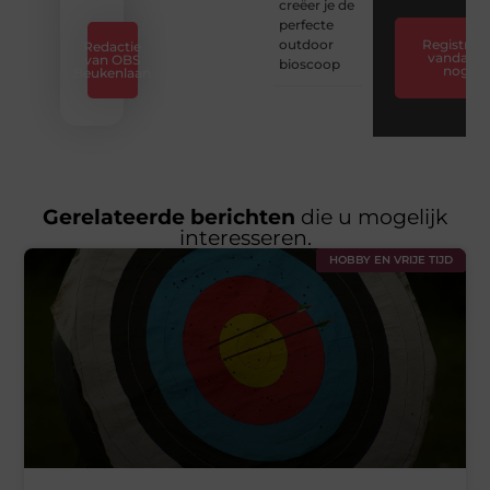
creëer je de
perfecte
outdoor
Registreer
Redactie
vandaag
van OBS
bioscoop
nog
Beukenlaan
Gerelateerde berichten
die u mogelijk
interesseren.
HOBBY EN VRIJE TIJD