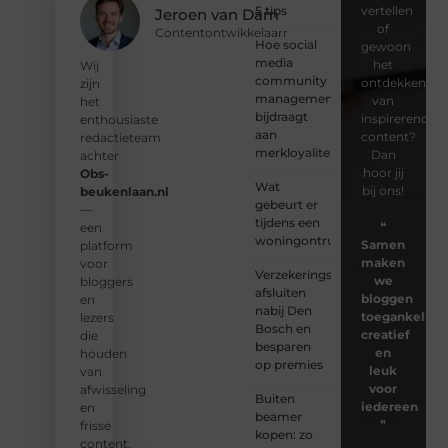
5 tips
vertellen
Jeroen van Dam
of
Contentontwikkelaarr
Hoe social
gewoon
media
het
Wij
community
ontdekken
zijn
management
van
het
bijdraagt
inspirerende
enthousiaste
aan
content?
redactieteam
merkloyaliteit
Dan
achter
hoor jij
Obs-
Wat
bij ons!
beukenlaan.nl
gebeurt er
—
tijdens een
❝
een
woningontruiming?
Samen
platform
maken
voor
Verzekeringspakket
we
bloggers
afsluiten
bloggen
en
nabij Den
toegankelijk,
lezers
Bosch en
creatief
die
besparen
en
houden
op premies
leuk
van
voor
afwisseling
Buiten
iedereen
en
beamer
❞
frisse
kopen: zo
content.