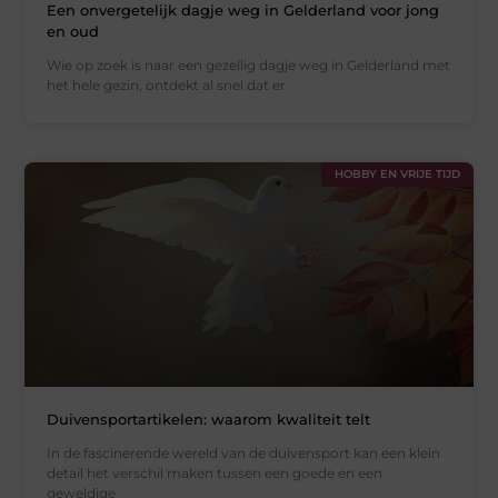
Een onvergetelijk dagje weg in Gelderland voor jong
en oud
Wie op zoek is naar een gezellig dagje weg in Gelderland met
het hele gezin, ontdekt al snel dat er
HOBBY EN VRIJE TIJD
Duivensportartikelen: waarom kwaliteit telt
In de fascinerende wereld van de duivensport kan een klein
detail het verschil maken tussen een goede en een
geweldige